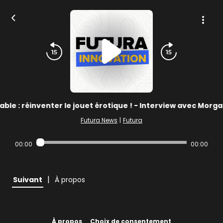
rable : réinventer le jouet érotique ! - Interview avec Mor
Futura News
|
Futura
00:00
00:00
|
Suivant
À propos
À propos
Choix de consentement