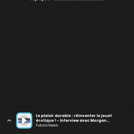
Le plaisir durable : réinventer le jouet
érotique ! - Interview avec Morgan
Berlanga, fondateur de Goliate
Futura News