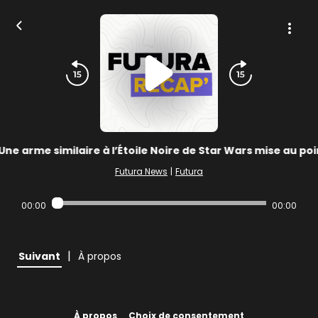
Une arme similaire à l’Étoile Noire de Star Wars mise au poi
Futura News
|
Futura
00:00
00:00
|
Suivant
À propos
À propos
Choix de consentement