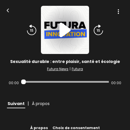
Sexualité durable : entre plaisir, santé et écologie
Futura News
|
Futura
00:00
00:00
|
Suivant
À propos
À propos
Choix de consentement