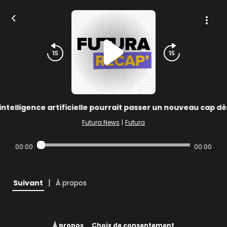
’intelligence artificielle pourrait passer un nouveau cap dè
Futura News
|
Futura
00:00
00:00
|
Suivant
À propos
À propos
Choix de consentement