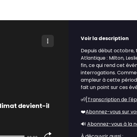
Voir la description
Depuis début octobre, 
Atlantique : Milton, Lesl
fin, ce qui rend cet é
interrogations. Comme
ampleur à cette périod
fait un point sur ces 
🧏[
Transcription de l'é
limat devient-il
❤️
Abonnez-vous sur vo
🔊
Abonnez-vous à la n
À découvrir aussi :