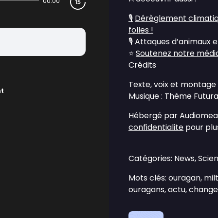
00:00
🎙️
Dérèglement climatiq
folles !
🎙️
Attaques d’animaux en 
⭐
Soutenez notre média 
Crédits
Texte, voix et montage 
nt
Musique : Thème Futura 
Hébergé par Audiomean
confidentialite
pour plus
Catégories: News, Scie
Mots clés: ouragan, milto
ouragans, actu, change