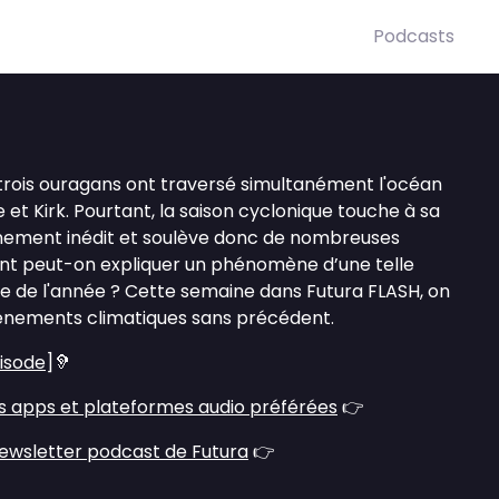
Podcasts
trois ouragans ont traversé simultanément l'océan
ie et Kirk. Pourtant, la saison cyclonique touche à sa
vénement inédit et soulève donc de nombreuses
nt peut-on expliquer un phénomène d’une telle
e de l'année ? Cette semaine dans Futura FLASH, on
événements climatiques sans précédent.
pisode
]🦻
s apps et plateformes audio préférées
👉
ewsletter podcast de Futura
👉