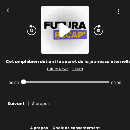
Cet amphibien détient le secret de la jeunesse éternelle
Futura News
|
Futura
00:00
00:00
|
Suivant
À propos
À propos
Choix de consentement