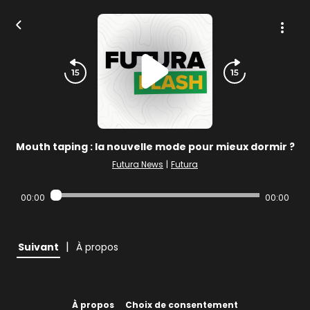
Mouth taping : la nouvelle mode pour mieux dormir ?
Futura News
|
Futura
00:00
00:00
|
Suivant
À propos
À propos
Choix de consentement