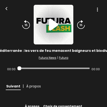
éditerranée : les vers de feu menacent baigneurs et biodiv
Futura News
|
Futura
00:00
00:00
|
Suivant
À propos
À propos
Choix de consentement