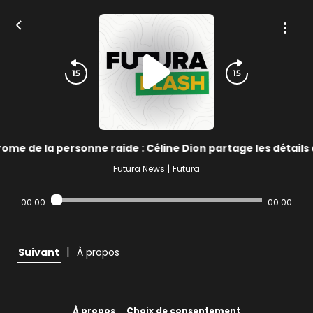
ome de la personne raide : Céline Dion partage les détails
Futura News
|
Futura
00:00
00:00
|
Suivant
À propos
À propos
Choix de consentement