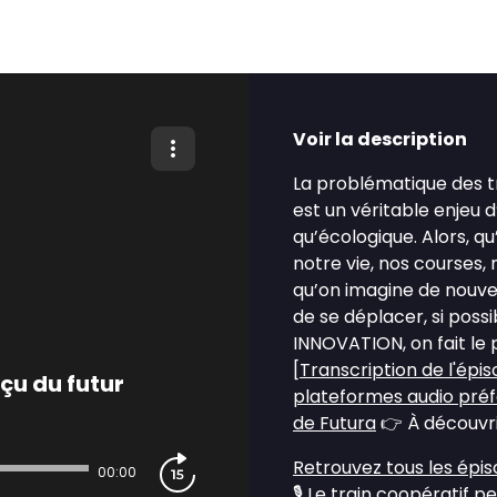
Voir la description
La problématique des tr
est un véritable enjeu 
qu’écologique. Alors, q
notre vie, nos courses,
qu’on imagine de nouve
de se déplacer, si poss
INNOVATION, on fait le p
[
Transcription de l'épi
çu du futur
plateformes audio pré
de Futura
👉 À découvrir
Retrouvez tous les épi
00:00
🎙️
Le train coopératif pe