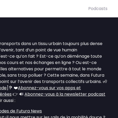
Podcasts
ansports dans un tissu urbain toujours plus dense
d’avenir, tant d’un point de vue humain
u’est-ce qu’on fait ? Est-ce qu’on déménage toute
 nos cours et nos échanges en ligne ? Ou est-ce
lles alternatives pour permettre à tout le monde
ible, sans trop polluer ? Cette semaine, dans Futura
oint sur l’avenir des transports collectifs urbains. 🧏
sode
]🦻 ❤️
Abonnez-vous sur vos apps et
férées
👉 🔊
Abonnez-vous à la newsletter podcast
 aussi :
sodes de Futura News
ut-il nous mettre sur les rails de la mobilité douce ?