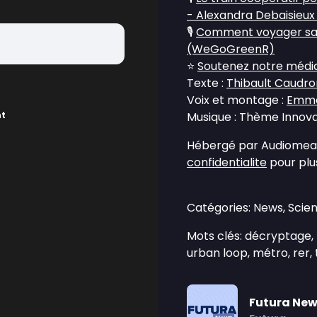
- Alexandra Debaisieux
🎙️
Comment voyager san
(WeGoGreenR)
⭐
Soutenez notre média 
Texte :
Thibault Caudro
Voix et montage :
Emma
nt
Musique : Thème Innovat
Hébergé par Audiomean
confidentialite
pour plus
Catégories: News, Scie
Mots clés: décryptage,
urban loop, métro, rer, 
Futura Ne