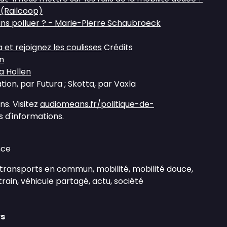
 (Railcoop)
s polluer ? - Marie-Pierre Schaubroeck
et rejoignez les coulisses
Crédits
n
 Hollen
ion, par Futura ; Skotta, par Vaxla
s. Visitez
audiomeans.fr/politique-de-
 d'informations.
nce
 transports en commun, mobilité, mobilité douce,
train, véhicule partagé, actu, société
ws