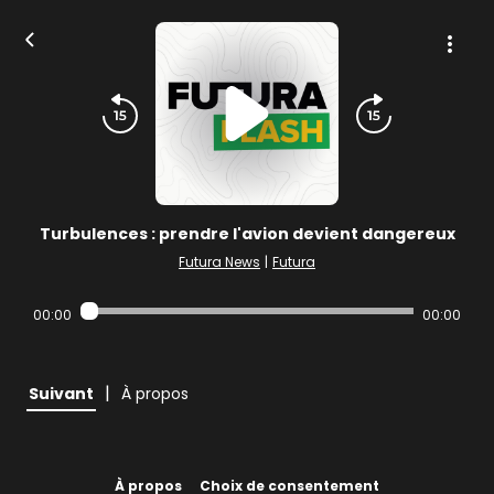
Turbulences : prendre l'avion devient dangereux
Futura News
|
Futura
00:00
00:00
|
Suivant
À propos
À propos
Choix de consentement