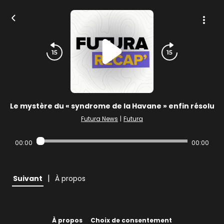
Le mystère du « syndrome de la Havane » enfin résolu
Futura News
|
Futura
00:00
00:00
|
Suivant
À propos
À propos
Choix de consentement