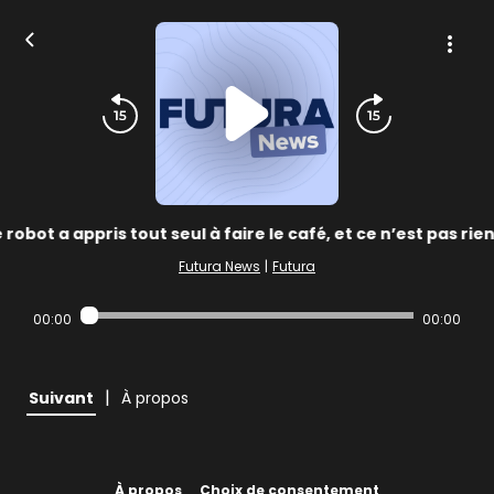
 robot a appris tout seul à faire le café, et ce n’est pas rie
Futura News
|
Futura
00:00
00:00
|
Suivant
À propos
À propos
Choix de consentement