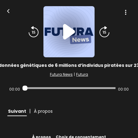
données génétiques de 6 millions d’individus piratées sur
Futura News
|
Futura
00:00
00:00
|
Suivant
À propos
À propos
Choix de consentement