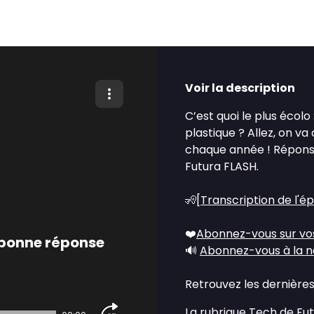
Voir la description
C’est quoi le plus écolo
plastique ? Allez, on va
chaque année ! Répons
Futura FLASH.
🧏[
Transcription de l'é
❤️
Abonnez-vous sur vo
A bonne réponse
🔊
Abonnez-vous à la n
Retrouvez les dernières
La rubrique Tech de Fu