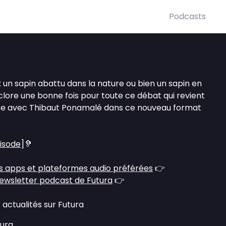
Podcasts
 : un sapin abattu dans la nature ou bien un sapin en
 clore une bonne fois pour toute ce débat qui revient
e avec Thibaut Ponamalé dans ce nouveau format
pisode
]🦻
s apps et plateformes audio préférées
👉
ewsletter podcast de Futura
👉
 actualités sur Futura
tura