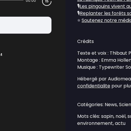
00:00
🎙️
Les pingouins vivent a
🎙️
Replanter les forêts 
⭐
Soutenez notre média 
Crédits
Texte et voix : Thibaut
nt
Montage : Emma Holle
Musique : Typewriter S
Hébergé par Audiomean
confidentialite
pour plus
Catégories: News, Scie
Mots clés: sapin, noël, s
environnement, actu