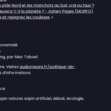
u pôle Nord et les manchots au Sud, vrai ou faux ?
sauvera-t-il la planète ? - Adrien Pages (MORFO)
et rejoignez les coulisses
⭐
 Ponamalé
n
ong, par Mac Taboel
s. Visitez
audiomeans.fr/politique-de-
 d'informations.
nce
apin naturel, sapin artificiel, débat, écologie,