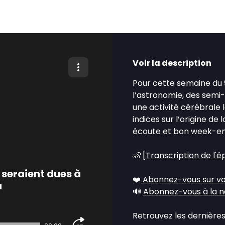
Voir la description
Pour cette semaine du 9 
l’astronomie, des semi
une activité cérébrale 
indices sur l’origine de
écoute et bon week-en
🧏 [
Transcription de l'é
 seraient dues à
❤️
Abonnez-vous sur vo
u
🔊
Abonnez-vous à la n
Retrouvez les dernières 