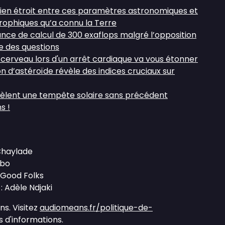
un lien étroit entre ces paramètres astronomiques et
ophiques qu’a connu la Terre
ance de calcul de 300 exaflops malgré l’opposition
e des questions
 cerveau lors d'un arrêt cardiaque va vous étonner
on d’astéroïde révèle des indices cruciaux sur
vèlent une tempête solaire sans précédent
s !
 Chaylade
mbo
 Good Folks
: Adèle Ndjaki
s. Visitez
audiomeans.fr/politique-de-
 d'informations.