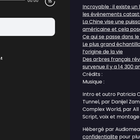
00:00
Incroyable : il existe 
les événements catastr
La Chine vise une puiss
américaine et cela pos
Ce qui se passe dans le
Le plus grand échantill
l’origine de la vie
nt
Des arbres français ré
survenue il y a 14 300 an
Crédits :
Musique :
Intro et outro Patricia
Tunnel, par Danijel Za
Complex World, par All
Script, voix et montage 
Hébergé par Audiomean
confidentialite
pour plus