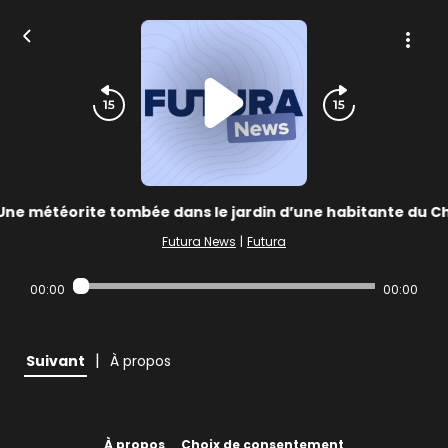
Une météorite tombée dans le jardin d’une habitante du Ch
Futura News
|
Futura
00:00
00:00
|
Suivant
À propos
À propos
Choix de consentement