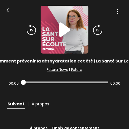
mment prévenir la déshydratation cet été (La Santé Sur Éc
Futura News
|
Futura
00:00
00:00
|
Suivant
À propos
À propos
Choix de consentement