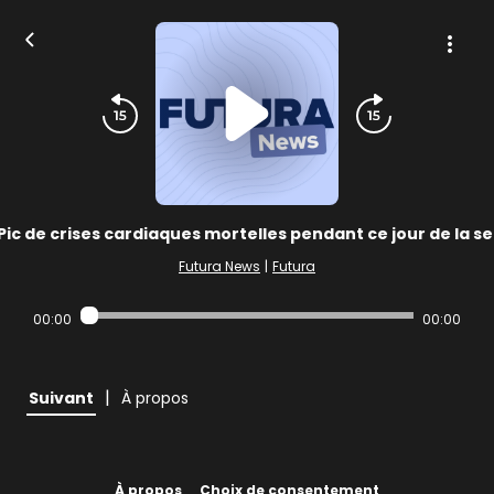
Pic de crises cardiaques mortelles pendant ce jour de la 
Futura News
|
Futura
00:00
00:00
|
Suivant
À propos
À propos
Choix de consentement