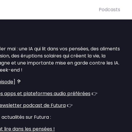
Podcasts
er mai : une IA qui lit dans vos pensées, des aliments
ion, des éruptions solaires qui créent la vie, la
pagne et une importante mise en garde contre les IA.
eek-end !
pisode
] 🦻
s apps et plateformes audio préférées
👉
ewsletter podcast de Futura
👉
actualités sur Futura :
 lire dans les pensées !