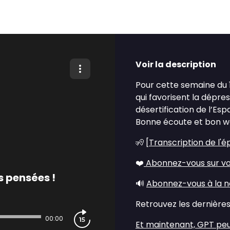
Voir la description
Pour cette semaine du 1
qui favorisent la dépress
désertification de l’Es
Bonne écoute et bon w
🧏 [
Transcription de l'é
❤️
Abonnez-vous sur vo
s pensées !
🔊
Abonnez-vous à la n
Retrouvez les dernières 
00:00
Et maintenant, GPT peut