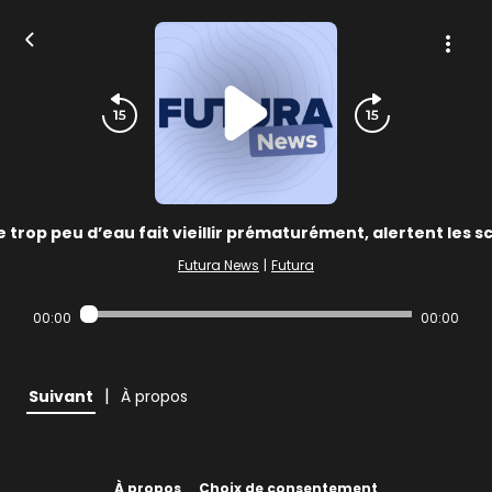
e trop peu d’eau fait vieillir prématurément, alertent les s
Futura News
|
Futura
00:00
00:00
|
Suivant
À propos
À propos
Choix de consentement