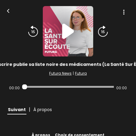
crire publie sa liste noire des médicaments (La Santé Sur 
Futura News
|
Futura
00:00
00:00
|
Suivant
À propos
À propos
Choix de consentement