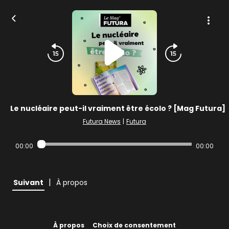
Le nucléaire peut-il vraiment être écolo ? [Mag Futura]
Futura News
|
Futura
00:00
00:00
|
Suivant
À propos
À propos
Choix de consentement