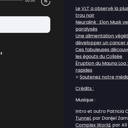
00:00
Le VLT a observé la plu
trou noir
Neuralink : Elon Musk v
paralysés
Une alimentation végéta
développer un cancer 
Ces fabuleuses découve
nt
les égouts du Colisée
Éruption du Mauna Loa :
rapides
⭐
Soutenez notre média 
Crédits :
Musique :
Intro et outro Patricia
Tunnel
, par Danijel Za
Complex World
, par Al