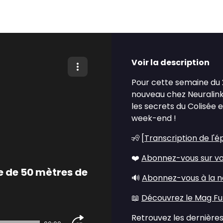
Voir la description
Pour cette semaine du 
nouveau chez Neuralink,
les secrets du Colisée 
week-end !
🧏 [
Transcription de l'é
❤️
Abonnez-vous sur vo
ve de 50 mètres de
🔊
Abonnez-vous à la n
📖
Découvrez le Mag Fut
Retrouvez les dernières 