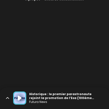
Historique : le premier parastronaute
rejoint la promotion de l’Esa (100ème
épisode !)
Futura News