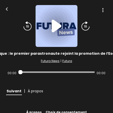
ique : le premier parastronaute rejoint la promotion de l’E
Futura News
|
Futura
00:00
00:00
|
Suivant
À propos
À propos
Choix de consentement