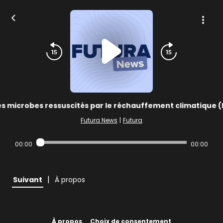
s microbes ressuscités par le réchauffement climatique 
Futura News
|
Futura
00:00
00:00
|
Suivant
À propos
À propos
Choix de consentement