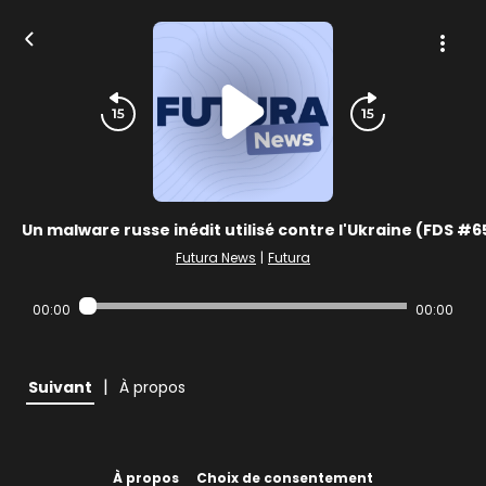
Un malware russe inédit utilisé contre l'Ukraine (FDS #6
Futura News
|
Futura
00:00
00:00
|
Suivant
À propos
À propos
Choix de consentement