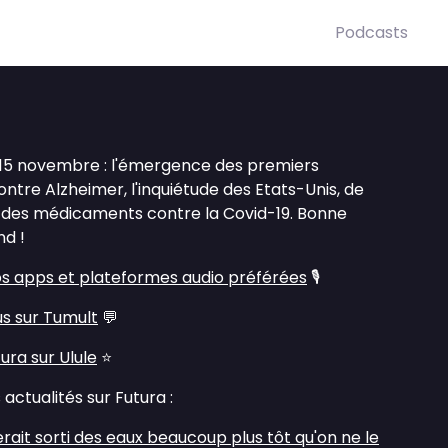
Podcasts
 15 novembre : l'émergence des premiers
ontre Alzheimer, l'inquiétude des Etats-Unis, de
et des médicaments contre la Covid-19. Bonne
d !
s apps et plateformes audio préférées
🎙️
us sur Tumult
💬
ra sur Ulule
⭐
actualités sur Futura :
rait sorti des eaux beaucoup plus tôt qu'on ne le