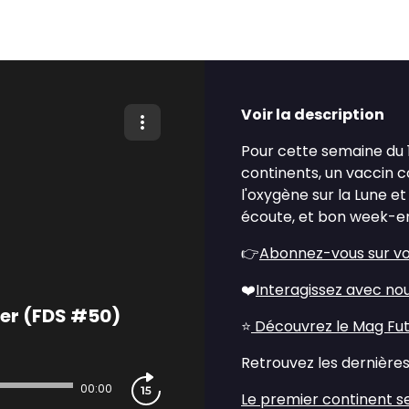
Voir la description
Pour cette semaine du
continents, un vaccin c
l'oxygène sur la Lune 
écoute, et bon week-en
👉
Abonnez-vous sur vo
❤️
Interagissez avec no
mer (FDS #50)
⭐
Découvrez le Mag Futu
Retrouvez les dernières 
00:00
Le premier continent se