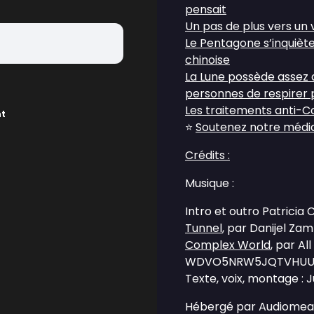
pensait
Un pas de plus vers un
Le Pentagone s’inquièt
chinoise
La Lune possède assez 
personnes de respirer 
Les traitements anti-Co
nt
⭐
Soutenez notre média 
Crédits :
Musique :
Intro et outro Patricia
Tunnel
, par Danijel Z
Complex World
, par Al
WDVO5NRW5JQTVHUU
Texte, voix, montage : 
Hébergé par Audiomean