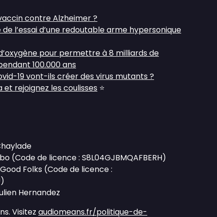
 vaccin contre Alzheimer ?
e de l’essai d’une redoutable arme hypersonique
d’oxygène pour permettre à 8 milliards de
pendant 100.000 ans
vid-19 vont-ils créer des virus mutants ?
et rejoignez les coulisses
⭐
 Chaylade
ambo (Code de licence : S8L04GJBMQAFBERH)
l Good Folks (Code de licence :
)
Julien Hernandez
s. Visitez
audiomeans.fr/politique-de-