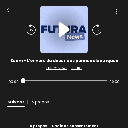
Zoom - L’envers du décor des pannes électriques
Futura News
|
Futura
00:00
00:00
|
Suivant
À propos
À propos
Choix de consentement