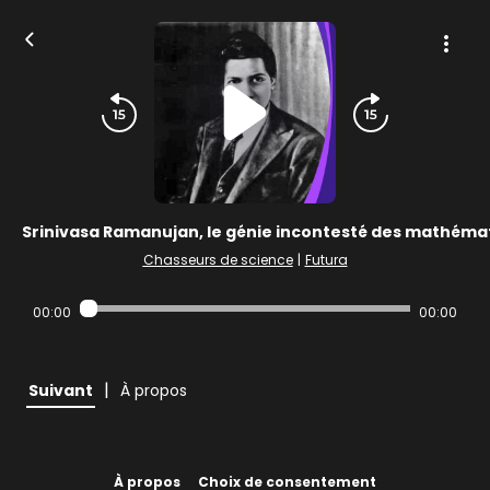
Srinivasa Ramanujan, le génie incontesté des mathéma
Chasseurs de science
|
Futura
00:00
00:00
|
Suivant
À propos
À propos
Choix de consentement