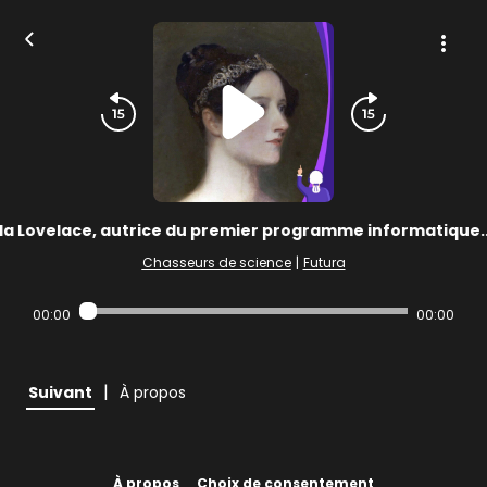
a Lovelace, autrice du premier programme informatique...
Chasseurs de science
|
Futura
00:00
00:00
|
Suivant
À propos
À propos
Choix de consentement