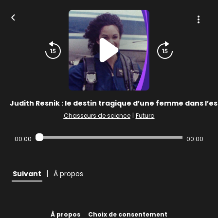
Judith Resnik : le destin tragique d’une femme dans l’e
Chasseurs de science
|
Futura
00:00
00:00
|
Suivant
À propos
À propos
Choix de consentement