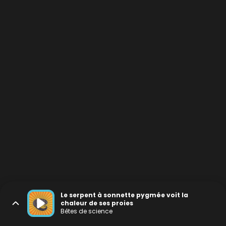
Le serpent à sonnette pygmée voit la
chaleur de ses proies
Bêtes de science