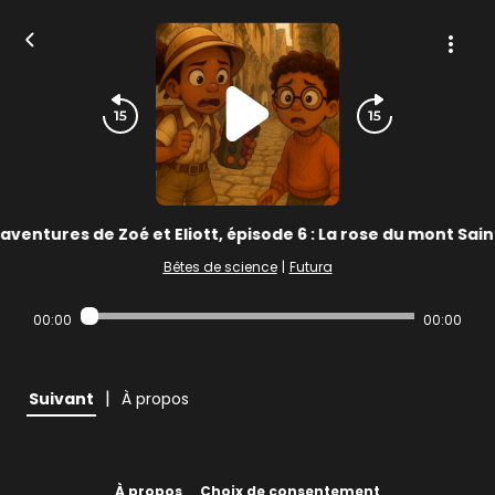
 aventures de Zoé et Eliott, épisode 6 : La rose du mont Sain
Bêtes de science
|
Futura
00:00
00:00
|
Suivant
À propos
À propos
Choix de consentement