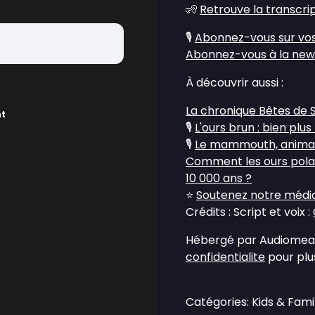
🧏
Retrouve la transcri
🎙️
Abonnez-vous sur vos
Abonnez-vous à la new
À découvrir aussi :
La chronique Bêtes de 
nt
🎙️
L'ours brun : bien plus 
🎙️
Le mammouth, animal 
Comment les ours polair
10 000 ans ?
⭐
Soutenez notre média 
Crédits : Script et voix :
Hébergé par Audiomean
confidentialite
pour plus
Catégories: Kids & Famil