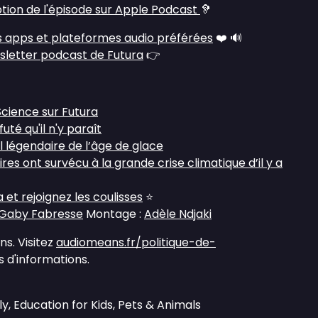
ption de l'épisode sur Apple Podcast
🦻
 apps et plateformes audio préférées
❤️ 🔊
sletter podcast de Futura
👉
Science sur Futura
futé qu'il n'y paraît
légendaire de l’âge de glace
es ont survécu à la grande crise climatique d’il y a
et rejoignez les coulisses
⭐
Gaby Fabresse
Montage :
Adèle Ndjaki
s. Visitez
audiomeans.fr/politique-de-
 d'informations.
y, Education for Kids, Pets & Animals