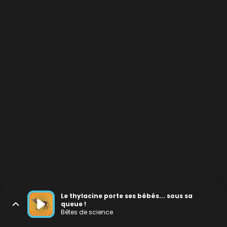
Le thylacine porte ses bébés... sous sa
queue !
Bêtes de science