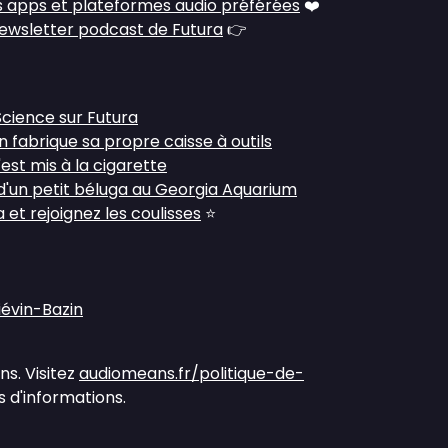
 apps et plateformes audio préférées
❤️
ewsletter podcast de Futura
👉
Science sur Futura
 fabrique sa propre caisse à outils
est mis à la cigarette
 d'un petit béluga au Georgia Aquarium
et rejoignez les coulisses
⭐
iévin-Bazin
s. Visitez
audiomeans.fr/politique-de-
 d'informations.