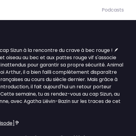
Podcasts
e cap Sizun à la rencontre du crave à bec rouge ! 🪶
cet oiseau au bec et aux pattes rouge vif s'associe
 inattendus pour garantir sa propre sécurité. Animal
i Arthur, il a bien failli complètement disparaître
françaises au cours du siècle dernier. Mais grâce à
roduction, il fait aujourd'hui un retour porteur
. Cette semaine, tu as rendez-vous au cap Sizun, au
ne, avec Agatha Liévin-Bazin sur les traces de cet
pisode]
🦻