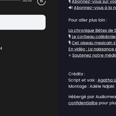
00:00
🎙️
Abonnez-vous sur vos
🔊
Abonnez-vous à la n
Pour aller plus loin :
La chronique Bêtes de 
🎙️
Le corbeau calédonien
🎙️
Cet oiseau mexicain s'
nt
En vidéo : La naissance
⭐
Soutenez notre média 
Crédits :
Script et voix :
Agatha L
Montage : Adèle Ndjaki
Hébergé par Audiomean
confidentialite
pour plus