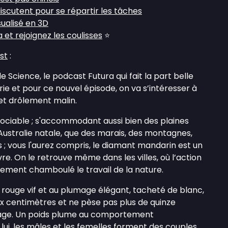
iscutent pour se répartir les tâches
sualisé en 3D
et rejoignez les coulisses
⭐
st
:
 Science, le podcast Futura qui fait la part belle
rie et pour ce nouvel épisode, on va s’intéresser à
et drôlement malin.
t sociable ; s'accommodant aussi bien des plaines
Australie natale, que des marais, des montagnes,
s ; vous l'aurez compris, le diamant mandarin est un
ivre. On le retrouve même dans les villes, où l’action
ment chamboulé le travail de la nature.
c rouge vif et au plumage élégant, tacheté de blanc,
ix centimètres et ne pèse pas plus de quinze
age. Un poids plume au comportement
 lui, les mâles et les femelles forment des couples