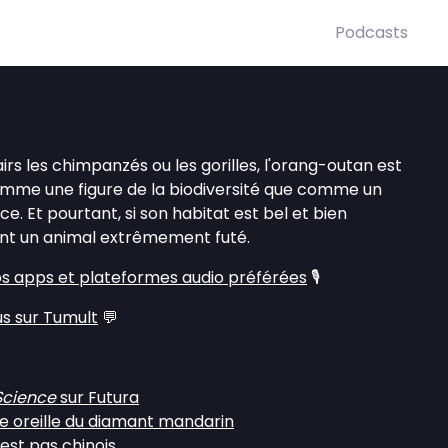
Podcasts
rs les chimpanzés ou les gorilles, l'orang-outan est
omme une figure de la biodiversité que comme un
ce. Et pourtant, si son habitat est bel et bien
nt un animal extrêmement futé.
s apps et plateformes audio préférées
🎙️
us sur Tumult
💬
Science
sur Futura
ine oreille du diamant mandarin
est pas chinois