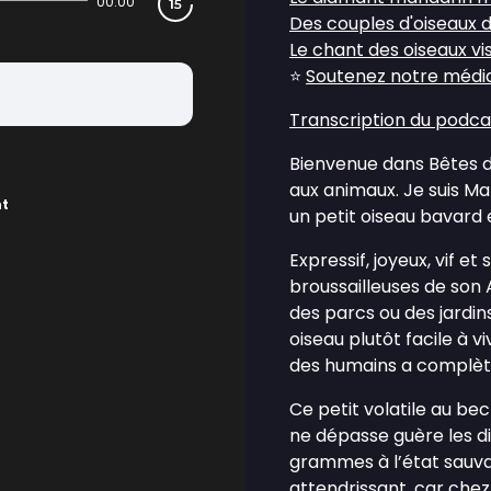
00:00
Des couples d'oiseaux d
Le chant des oiseaux vi
⭐
Soutenez notre média 
Transcription du podca
Bienvenue dans Bêtes de
aux animaux. Je suis Ma
nt
un petit oiseau bavard 
Expressif, joyeux, vif e
broussailleuses de son 
des parcs ou des jardin
oiseau plutôt facile à v
des humains a complète
Ce petit volatile au be
ne dépasse guère les d
grammes à l’état sauv
attendrissant, car chez