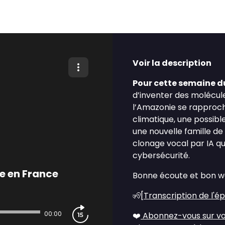
Voir la description
Pour cette semaine du
d’inventer des molécul
l’Amazonie se rapproc
climatique, une possibl
une nouvelle famille de
clonage vocal par IA qui
cybersécurité.
se en France
Bonne écoute et bon w
🧏[
Transcription de l'é
00:00
❤️
Abonnez-vous sur vo