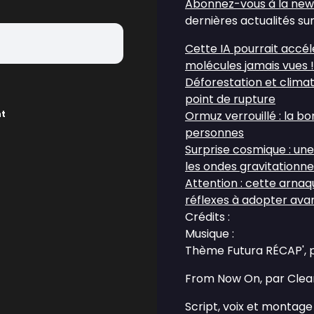
Abonnez-vous à la new
dernières actualités sur
Cette IA pourrait accé
molécules jamais vues !
Déforestation et clima
point de rupture
nt
Ormuz verrouillé : la b
personnes
Surprise cosmique : une
les ondes gravitationne
Attention : cette arnaq
réflexes à adopter avant
Crédits :
Musique :
Thème Futura RÉCAP', 
From Now On, par Clea
Script, voix et montage 