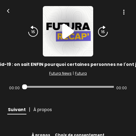
d-19 : on sait ENFIN pourquoi certaines personnes ne l'ont 
Futura News
|
Futura
00:00
00:00
|
Suivant
À propos
À propos
Choix de consentement